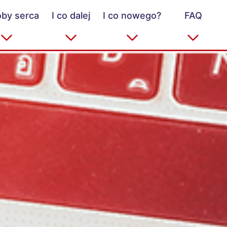
by serca
I co dalej
I co nowego?
FAQ