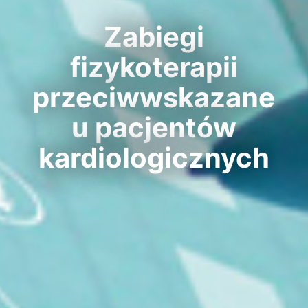
Zabiegi
fizykoterapii
przeciwwskazane
u pacjentów
kardiologicznych