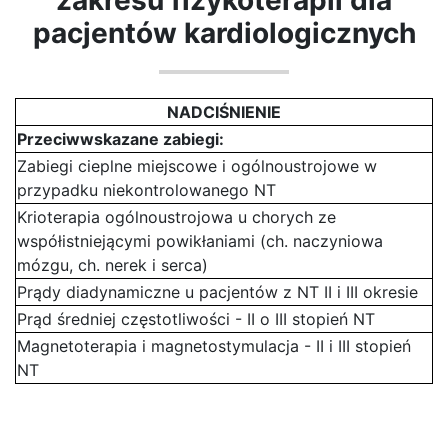
zakresu fizykoterapii dla
pacjentów kardiologicznych
NADCIŚNIENIE
Przeciwwskazane zabiegi:
Zabiegi cieplne miejscowe i ogólnoustrojowe w
przypadku niekontrolowanego NT
Krioterapia ogólnoustrojowa u chorych ze
współistniejącymi powikłaniami (ch. naczyniowa
mózgu, ch. nerek i serca)
Prądy diadynamiczne u pacjentów z NT II i III okresie
Prąd średniej częstotliwości - II o III stopień NT
Magnetoterapia i magnetostymulacja - II i III stopień
NT